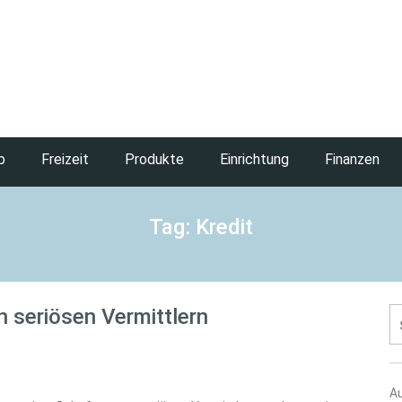
b
Freizeit
Produkte
Einrichtung
Finanzen
Tag: Kredit
n seriösen Vermittlern
S
na
A