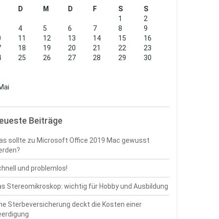
D
M
D
F
S
S
1
2
4
5
6
7
8
9
0
11
12
13
14
15
16
7
18
19
20
21
22
23
4
25
26
27
28
29
30
1
Mai
eueste Beiträge
s sollte zu Microsoft Office 2019 Mac gewusst
erden?
hnell und problemlos!
s Stereomikroskop: wichtig für Hobby und Ausbildung
ne Sterbeversicherung deckt die Kosten einer
eerdigung