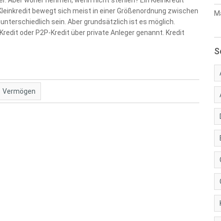
 Aber woher nehmen, wenn nicht stehlen? Ein Kleinkredit
 Kleinkredit bewegt sich meist in einer Größenordnung zwischen
Ma
terschiedlich sein. Aber grundsätzlich ist es möglich.
Kredit oder P2P-Kredit über private Anleger genannt. Kredit
S
Vermögen