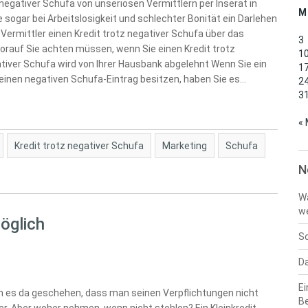
negativer Schufa von unseriösen Vermittlern per Inserat in
M
sogar bei Arbeitslosigkeit und schlechter Bonität ein Darlehen
 Vermittler einen Kredit trotz negativer Schufa über das
3
 worauf Sie achten müssen, wenn Sie einen Kredit trotz
1
tiver Schufa wird von Ihrer Hausbank abgelehnt Wenn Sie ein
1
einen negativen Schufa-Eintrag besitzen, haben Sie es…
2
3
« 
Kredit trotz negativer Schufa
Marketing
Schufa
N
Wa
w
möglich
Sc
Da
Ei
nn es da geschehen, dass man seinen Verpflichtungen nicht
B