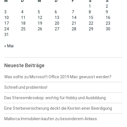
M
D
M
D
F
S
S
1
2
3
4
5
6
7
8
9
10
11
12
13
14
15
16
17
18
19
20
21
22
23
24
25
26
27
28
29
30
31
« Mai
Neueste Beiträge
Was sollte zu Microsoft Office 2019 Mac gewusst werden?
Schnell und problemlos!
Das Stereomikroskop: wichtig für Hobby und Ausbildung
Eine Sterbeversicherung deckt die Kosten einer Beerdigung
Mallorca Immobilien kaufen zu besonderem Anlass