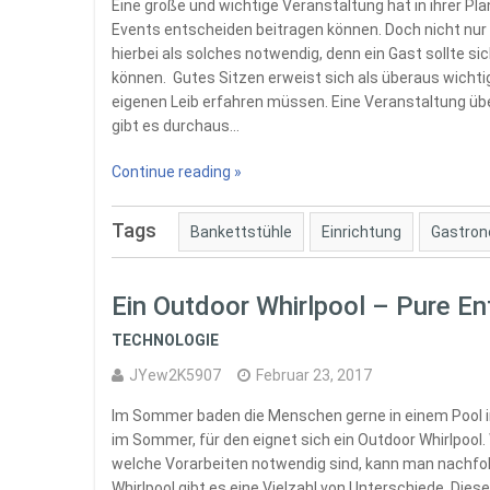
Eine große und wichtige Veranstaltung hat in ihrer Pla
Events entscheiden beitragen können. Doch nicht nur 
hierbei als solches notwendig, denn ein Gast sollte 
können. Gutes Sitzen erweist sich als überaus wichtig
eigenen Leib erfahren müssen. Eine Veranstaltung üb
gibt es durchaus…
Continue reading »
Tags
Bankettstühle
Einrichtung
Gastron
Ein Outdoor Whirlpool – Pure E
TECHNOLOGIE
JYew2K5907
Februar 23, 2017
Im Sommer baden die Menschen gerne in einem Pool i
im Sommer, für den eignet sich ein Outdoor Whirlpool.
welche Vorarbeiten notwendig sind, kann man nachfol
Whirlpool gibt es eine Vielzahl von Unterschiede. Die