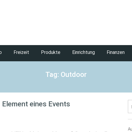
b
Freizeit
Produkte
Einrichtung
Finanzen
Tag: Outdoor
s Element eines Events
S
na
A