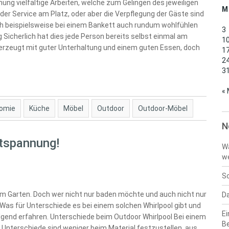
nung vielfältige Arbeiten, welche zum Gelingen des jeweiligen
M
der Service am Platz, oder aber die Verpflegung der Gäste sind
sich beispielsweise bei einem Bankett auch rundum wohlfühlen
3
 Sicherlich hat dies jede Person bereits selbst einmal am
1
erzeugt mit guter Unterhaltung und einem guten Essen, doch
1
2
3
« 
omie
Küche
Möbel
Outdoor
Outdoor-Möbel
N
ntspannung!
Wa
w
Sc
m Garten. Doch wer nicht nur baden möchte und auch nicht nur
Da
 Was für Unterschiede es bei einem solchen Whirlpool gibt und
Ei
gend erfahren. Unterschiede beim Outdoor Whirlpool Bei einem
B
se Unterschiede sind weniger beim Material festzustellen, aus