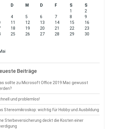
D
M
D
F
S
S
1
2
4
5
6
7
8
9
0
11
12
13
14
15
16
7
18
19
20
21
22
23
4
25
26
27
28
29
30
1
Mai
eueste Beiträge
s sollte zu Microsoft Office 2019 Mac gewusst
erden?
hnell und problemlos!
s Stereomikroskop: wichtig für Hobby und Ausbildung
ne Sterbeversicherung deckt die Kosten einer
eerdigung