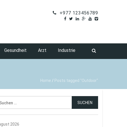
+977 123456789
Gesundheit
Arzt
Industrie
Home
/
Posts tagged "Outdoor"
uchen
ch:
ugust 2026