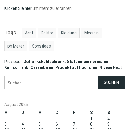
Klicken Sie hier
um mehr zu erfahren
Tags
Arzt
Doktor
Kleidung
Medizin
ph Meter
Sonstiges
Post
Previous
Getränkekühlschrank: Statt einem normalen
Kühlschrank
Caramba ein Produkt auf höchstem Niveau
Next
navigation
Suchen
nach:
August 2026
M
D
M
D
F
S
S
1
2
3
4
5
6
7
8
9