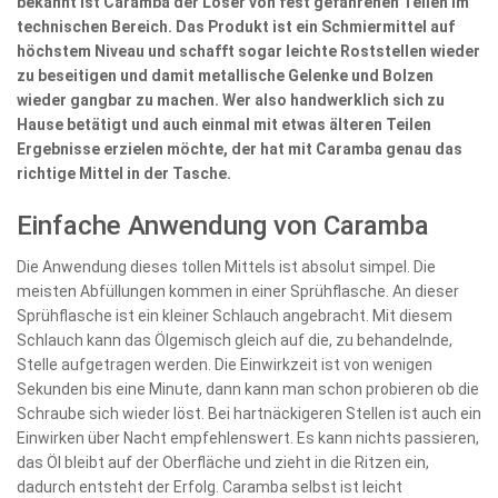
bekannt ist Caramba der Löser von fest gefahrenen Teilen im
technischen Bereich. Das Produkt ist ein Schmiermittel auf
höchstem Niveau und schafft sogar leichte Roststellen wieder
zu beseitigen und damit metallische Gelenke und Bolzen
wieder gangbar zu machen. Wer also handwerklich sich zu
Hause betätigt und auch einmal mit etwas älteren Teilen
Ergebnisse erzielen möchte, der hat mit Caramba genau das
richtige Mittel in der Tasche.
Einfache Anwendung von Caramba
Die Anwendung dieses tollen Mittels ist absolut simpel. Die
meisten Abfüllungen kommen in einer Sprühflasche. An dieser
Sprühflasche ist ein kleiner Schlauch angebracht. Mit diesem
Schlauch kann das Ölgemisch gleich auf die, zu behandelnde,
Stelle aufgetragen werden. Die Einwirkzeit ist von wenigen
Sekunden bis eine Minute, dann kann man schon probieren ob die
Schraube sich wieder löst. Bei hartnäckigeren Stellen ist auch ein
Einwirken über Nacht empfehlenswert. Es kann nichts passieren,
das Öl bleibt auf der Oberfläche und zieht in die Ritzen ein,
dadurch entsteht der Erfolg. Caramba selbst ist leicht