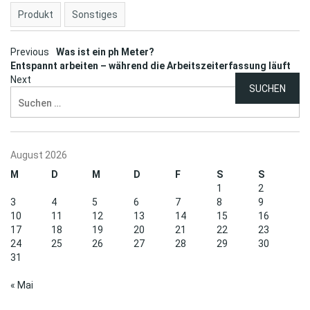
Produkt
Sonstiges
Post
Previous
Was ist ein ph Meter?
Entspannt arbeiten – während die Arbeitszeiterfassung läuft
navigation
Next
Suchen
nach:
August 2026
M
D
M
D
F
S
S
1
2
3
4
5
6
7
8
9
10
11
12
13
14
15
16
17
18
19
20
21
22
23
24
25
26
27
28
29
30
31
« Mai