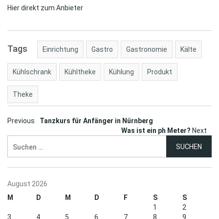
Hier direkt zum Anbieter
Tags
Einrichtung
Gastro
Gastronomie
Kälte
Kühlschrank
Kühltheke
Kühlung
Produkt
Theke
Post
Previous
Tanzkurs für Anfänger in Nürnberg
Was ist ein ph Meter?
Next
navigation
Suchen
nach:
August 2026
M
D
M
D
F
S
S
1
2
3
4
5
6
7
8
9