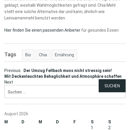
geklagt, weshalb Wahlmöglichkeiten gefragt sind. Chia Mehl
stellt eine solche Alternative dar und kann, ähnlich wie
Leinsamenmehl benutzt werden.
Hier finden Sie einen passenden Anbieter
für gesundes Essen
Tags
Bio
Chia
Ernährung
Post
Previous
Der Umzug Fellbach muss nicht stressig sein!
Mit Deckenleuchten Behaglichkeit und Atmosphäre schaffen
navigation
Next
Suchen
nach:
August 2026
M
D
M
D
F
S
S
1
2