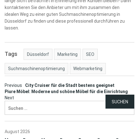
lange Sicht betrachtet in Erinnerung Ihrer Kunden bleiben? Dann
kontaktieren Sie den Anbieter um mit ihm zusammen den
idealen Weg zu einer guten Suchmaschinenoptimierung in
Düsseldorf zu finden und diese professionell durchführen zu
lassen.
Tags
Düsseldorf
Marketing
SEO
Suchmaschinenoptimierung
Webmarketing
Post
Previous
City Cruiser für die Stadt bestens geeignet
Piure Möbel: Moderne und schöne Möbel für die Einrichtung
navigation
Next
Suchen
nach:
August 2026