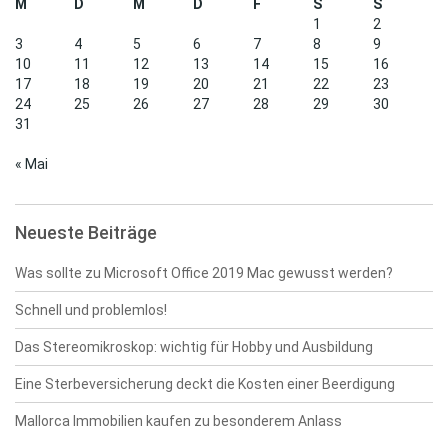
M
D
M
D
F
S
S
1
2
3
4
5
6
7
8
9
10
11
12
13
14
15
16
17
18
19
20
21
22
23
24
25
26
27
28
29
30
31
« Mai
Neueste Beiträge
Was sollte zu Microsoft Office 2019 Mac gewusst werden?
Schnell und problemlos!
Das Stereomikroskop: wichtig für Hobby und Ausbildung
Eine Sterbeversicherung deckt die Kosten einer Beerdigung
Mallorca Immobilien kaufen zu besonderem Anlass