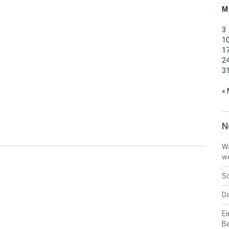
M
3
1
1
2
3
« 
N
Wa
w
Sc
Da
Ei
B