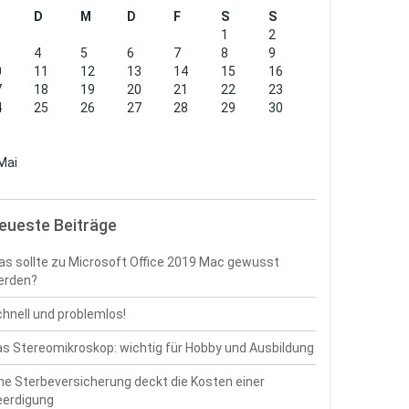
D
M
D
F
S
S
1
2
4
5
6
7
8
9
0
11
12
13
14
15
16
7
18
19
20
21
22
23
4
25
26
27
28
29
30
1
Mai
eueste Beiträge
s sollte zu Microsoft Office 2019 Mac gewusst
erden?
hnell und problemlos!
s Stereomikroskop: wichtig für Hobby und Ausbildung
ne Sterbeversicherung deckt die Kosten einer
eerdigung