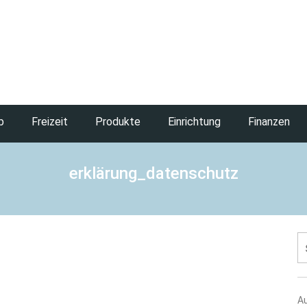
b
Freizeit
Produkte
Einrichtung
Finanzen
erklärung_datenschutz
S
na
A