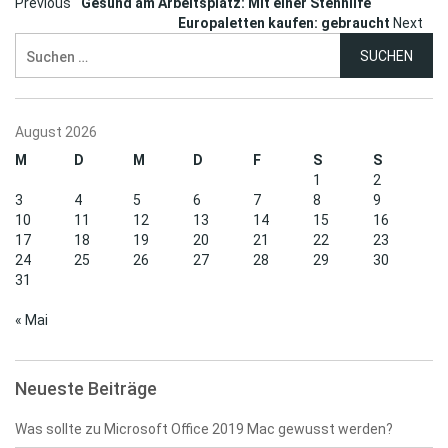
Post
Previous
Gesund am Arbeitsplatz: Mit einer Stehhilfe
Europaletten kaufen: gebraucht
Next
navigation
Suchen
nach:
August 2026
M
D
M
D
F
S
S
1
2
3
4
5
6
7
8
9
10
11
12
13
14
15
16
17
18
19
20
21
22
23
24
25
26
27
28
29
30
31
« Mai
Neueste Beiträge
Was sollte zu Microsoft Office 2019 Mac gewusst werden?