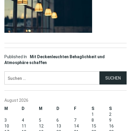
Post
Published In
Mit Deckenleuchten Behaglichkeit und
Atmosphäre schaffen
navigation
Suchen
nach:
August 2026
M
D
M
D
F
S
S
1
2
3
4
5
6
7
8
9
10
11
12
13
14
15
16