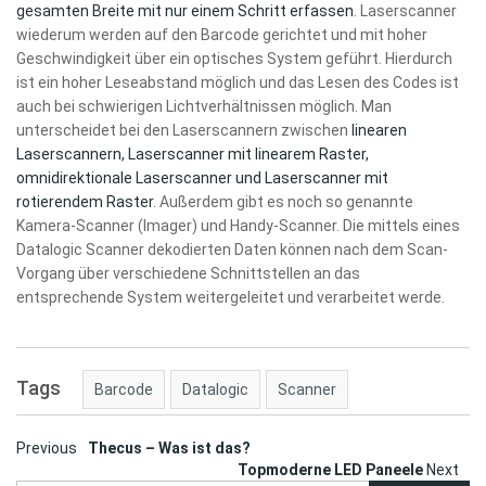
gesamten Breite mit nur einem Schritt erfassen
. Laserscanner
wiederum werden auf den Barcode gerichtet und mit hoher
Geschwindigkeit über ein optisches System geführt. Hierdurch
ist ein hoher Leseabstand möglich und das Lesen des Codes ist
auch bei schwierigen Lichtverhältnissen möglich. Man
unterscheidet bei den Laserscannern zwischen
linearen
Laserscannern, Laserscanner mit linearem Raster,
omnidirektionale Laserscanner und Laserscanner mit
rotierendem Raster
. Außerdem gibt es noch so genannte
Kamera-Scanner (Imager) und Handy-Scanner. Die mittels eines
Datalogic Scanner dekodierten Daten können nach dem Scan-
Vorgang über verschiedene Schnittstellen an das
entsprechende System weitergeleitet und verarbeitet werde.
Tags
Barcode
Datalogic
Scanner
Post
Previous
Thecus – Was ist das?
Topmoderne LED Paneele
Next