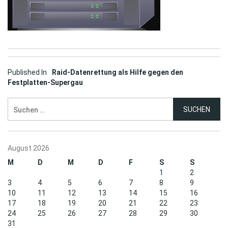
Post
Published In
Raid-Datenrettung als Hilfe gegen den
Festplatten-Supergau
navigation
Suchen
nach:
August 2026
M
D
M
D
F
S
S
1
2
3
4
5
6
7
8
9
10
11
12
13
14
15
16
17
18
19
20
21
22
23
24
25
26
27
28
29
30
31