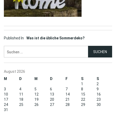
Post
Published In
Was ist die übliche Sommerdeko?
navigation
Suchen
nach:
August 2026
M
D
M
D
F
S
S
1
2
3
4
5
6
7
8
9
10
11
12
13
14
15
16
17
18
19
20
21
22
23
24
25
26
27
28
29
30
31