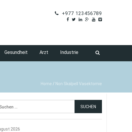
+977 123456789
Gesundheit
Arzt
Industrie
Home
/
Non Skalpell Vasektomie
uchen
ch:
ugust 2026