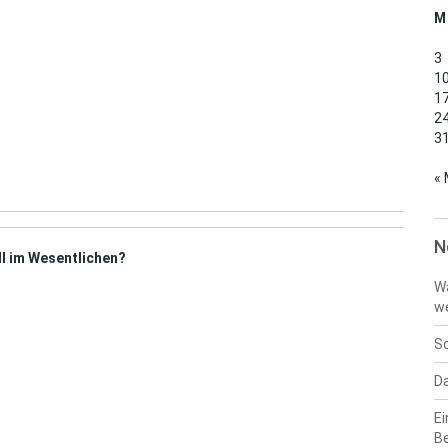
M
3
1
1
2
3
« 
N
ll im Wesentlichen?
Wa
w
Sc
Da
Ei
B