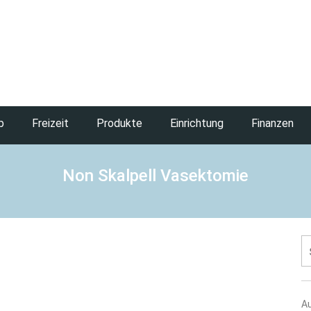
b
Freizeit
Produkte
Einrichtung
Finanzen
Non Skalpell Vasektomie
S
na
A