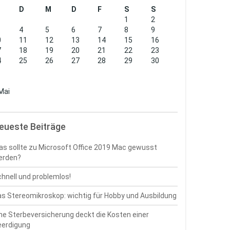
D
M
D
F
S
S
1
2
4
5
6
7
8
9
0
11
12
13
14
15
16
7
18
19
20
21
22
23
4
25
26
27
28
29
30
1
Mai
eueste Beiträge
s sollte zu Microsoft Office 2019 Mac gewusst
erden?
hnell und problemlos!
s Stereomikroskop: wichtig für Hobby und Ausbildung
ne Sterbeversicherung deckt die Kosten einer
eerdigung