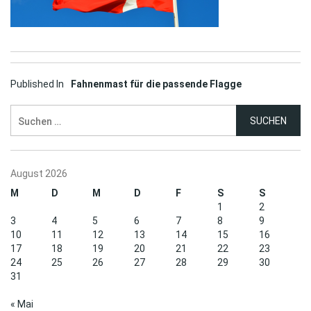
Post
Published In
Fahnenmast für die passende Flagge
navigation
Suchen
nach:
August 2026
M
D
M
D
F
S
S
1
2
3
4
5
6
7
8
9
10
11
12
13
14
15
16
17
18
19
20
21
22
23
24
25
26
27
28
29
30
31
« Mai