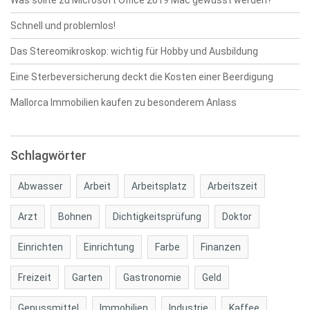
Was sollte zu Microsoft Office 2019 Mac gewusst werden?
Schnell und problemlos!
Das Stereomikroskop: wichtig für Hobby und Ausbildung
Eine Sterbeversicherung deckt die Kosten einer Beerdigung
Mallorca Immobilien kaufen zu besonderem Anlass
Schlagwörter
Abwasser
Arbeit
Arbeitsplatz
Arbeitszeit
Arzt
Bohnen
Dichtigkeitsprüfung
Doktor
Einrichten
Einrichtung
Farbe
Finanzen
Freizeit
Garten
Gastronomie
Geld
Genussmittel
Immobilien
Industrie
Kaffee