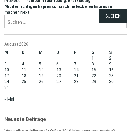
Post
Previous
Trampolin rechteckig: Erstklassig
Mit der richtigen Espressomaschine leckeren Espresso
navigation
machen
Next
Suchen
nach:
August 2026
M
D
M
D
F
S
S
1
2
3
4
5
6
7
8
9
10
11
12
13
14
15
16
17
18
19
20
21
22
23
24
25
26
27
28
29
30
31
« Mai
Neueste Beiträge