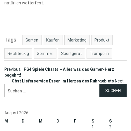
natürlich wetterfest.
Tags
Garten
Kaufen
Marketing
Produkt
Rechteckig
Sommer
Sportgerät
Trampolin
Post
Previous
PS4 Spiele Charts – Alles was das Gamer-Herz
begehrt!
navigation
Obst Lieferservice Essen im Herzen des Ruhrgebiets
Next
Suchen
nach:
August 2026
M
D
M
D
F
S
S
1
2