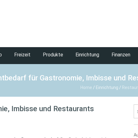
b
Freizeit
Produkte
Einrichtung
Finanzen
tbedarf für Gastronomie, Imbisse und R
Home
/
Einrichtung
/
Restaur
ie, Imbisse und Restaurants
S
na
A