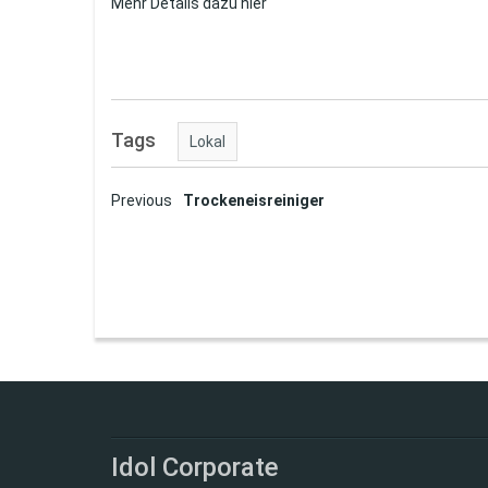
Mehr Details dazu hier
Tags
Lokal
Post
Previous
Trockeneisreiniger
navigation
Idol Corporate