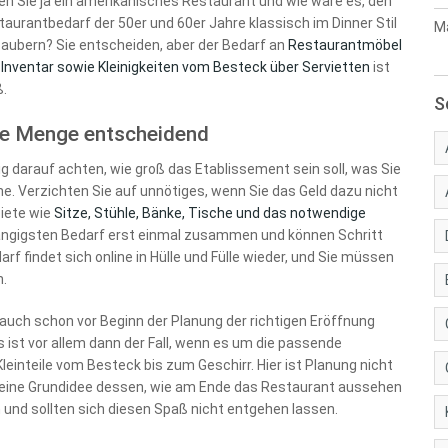
en Sie ja ein amerikanisches Restaurant und wie wäre es, den
taurantbedarf der 50er und 60er Jahre klassisch im Dinner Stil
Ma
zaubern? Sie entscheiden, aber der Bedarf an
Restaurantmöbel
 Inventar sowie Kleinigkeiten vom Besteck über Servietten
ist
ß.
S
ige Menge entscheidend
 darauf achten, wie groß das Etablissement sein soll, was Sie
e. Verzichten Sie auf unnötiges, wenn Sie das Geld dazu nicht
iete wie
Sitze, Stühle, Bänke, Tische und das notwendige
gängigsten Bedarf erst einmal zusammen und können Schritt
f findet sich online in Hülle und Fülle wieder, und Sie müssen
n.
t auch schon vor Beginn der Planung der richtigen Eröffnung
 ist vor allem dann der Fall, wenn es um die passende
Kleinteile vom Besteck bis zum Geschirr. Hier ist Planung nicht
d eine Grundidee dessen, wie am Ende das Restaurant aussehen
n und sollten sich diesen Spaß nicht entgehen lassen.