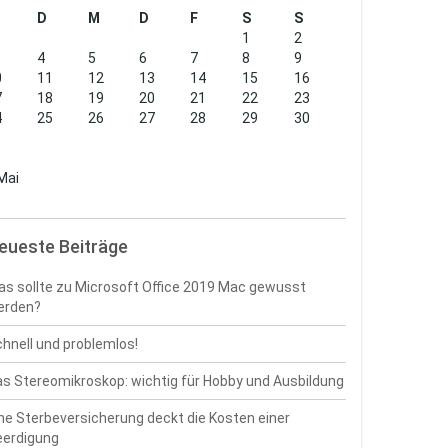
D
M
D
F
S
S
1
2
4
5
6
7
8
9
0
11
12
13
14
15
16
7
18
19
20
21
22
23
4
25
26
27
28
29
30
1
Mai
eueste Beiträge
s sollte zu Microsoft Office 2019 Mac gewusst
erden?
hnell und problemlos!
s Stereomikroskop: wichtig für Hobby und Ausbildung
ne Sterbeversicherung deckt die Kosten einer
eerdigung