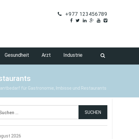
+977 123456789
Gesundheit
Arzt
Industrie
estaurants
antbedarf für Gastronomie, Imbisse und Restaurants
uchen
ch:
ugust 2026