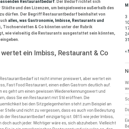
 passenden Restaurantbedarf
. Der Bedarf richtet sich
M
er Städte und den Lizenzen, um beispielsweise außerhalb des
zu dürfen. Der Begriff Restaurantbedarf beinhaltet von
3
 auch
alles, was Gastronomie, Imbisse, Restaurants und
1
, Tischservietten & Co könnten unter der Rubrik
1
gt, wie vielseitig die Restaurants ausgestattet sein könnten,
2
e eingeben.
3
wertet ein Imbiss, Restaurant & Co
« 
N
 Restaurantbedarf ist nicht immer preiswert, aber wertet ein
Wa
iss, Fast Food Restaurant, einen edlen Gastrom deutlich auf.
w
n es geht um einen gewissen Wiedererkennungswert und
m, dass Sie ein Restaurant mit Stil eröffnen. Die
Sc
uemlichkeit bei den Sitzgelegenheiten steht zum Beispiel an
Da
ter Stelle und nicht zu vergessen, dass es auch von Bedeutung
 ob der Restaurantbedarf einzigartig ist. 0815 wie jeder Imbiss,
Ei
 doch auch jeder. Wichtiger wäre es, sich abzuheben. Vielleicht
B