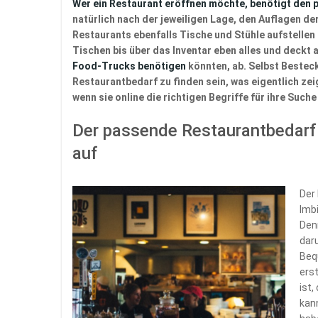
Wer ein Restaurant eröffnen möchte, benötigt den
natürlich nach der jeweiligen Lage, den Auflagen d
Restaurants ebenfalls Tische und Stühle aufstellen 
Tischen bis über das Inventar eben alles und deckt
Food-Trucks benötigen
könnten, ab. Selbst Besteck
Restaurantbedarf zu finden sein, was eigentlich zei
wenn sie online die richtigen Begriffe für ihre Such
Der passende Restaurantbedarf 
auf
Der
Imb
Den
daru
Beq
ers
ist,
kann